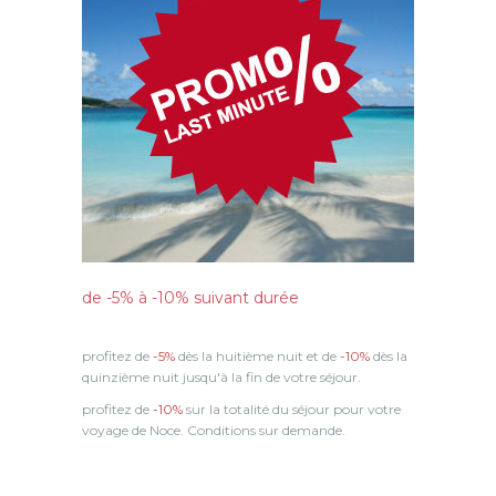
de -5% à -10% suivant durée
profitez de
-5%
dès la huitième nuit et de
-10%
dès la
quinzième nuit jusqu'à la fin de votre séjour.
profitez de
-10%
sur la totalité du séjour pour votre
voyage de Noce. Conditions sur demande.